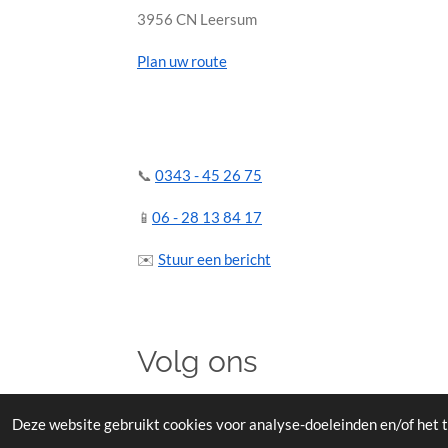
3956 CN Leersum
Plan uw route
📞
0343 - 45 26 75
📱
06 - 28 13 84 17
✉️
Stuur een bericht
Volg ons
Deze website gebruikt cookies voor analyse-doeleinden en/of het t
F
I
a
n